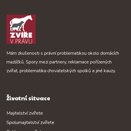
Mám zkušenosti s právní problematikou okolo domácích
mazlíčků. Spory mezi partnery, reklamace pořízených
zvířat, problematika chovatelských spolků a jiné kauzy.
Životní situace
Majitelství zvířete
Spolumajitelství zvířete