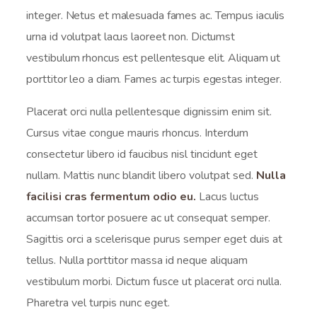
integer. Netus et malesuada fames ac. Tempus iaculis
urna id volutpat lacus laoreet non. Dictumst
vestibulum rhoncus est pellentesque elit. Aliquam ut
porttitor leo a diam. Fames ac turpis egestas integer.
Placerat orci nulla pellentesque dignissim enim sit.
Cursus vitae congue mauris rhoncus. Interdum
consectetur libero id faucibus nisl tincidunt eget
nullam. Mattis nunc blandit libero volutpat sed.
Nulla
facilisi cras fermentum odio eu.
Lacus luctus
accumsan tortor posuere ac ut consequat semper.
Sagittis orci a scelerisque purus semper eget duis at
tellus. Nulla porttitor massa id neque aliquam
vestibulum morbi. Dictum fusce ut placerat orci nulla.
Pharetra vel turpis nunc eget.