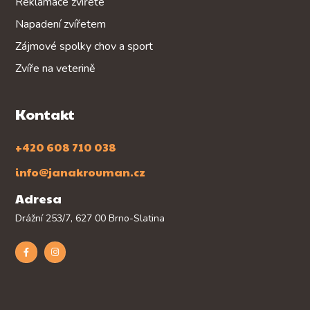
Reklamace zvířete
Napadení zvířetem
Zájmové spolky chov a sport
Zvíře na veterině
Kontakt
+420 608 710 038
info@janakrouman.cz
Adresa
Drážní 253/7, 627 00 Brno-Slatina