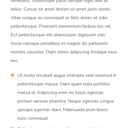
venenatis. Scelerisque purus semper eget duis at
tellus. Cursus sit amet dictum sit amet justo donec.
Vitae congue eu consequat ac felis donec et odio
pellentesque. Praesent elementum facilisis leo vel.
Est pellentesque elit ullamcorper dignissim cras.
Sociis natoque penatibus et magnis dis parturient
montes nascetur. Diam donec adipiscing tristique risus
nec.
Ut morbi tincidunt augue interdum velit euismod in
pellentesque massa. Diam quam nulla porttitor
massa id. Adipiscing enim eu turpis egestas
pretium aenean pharetra. Neque egestas congue
quisque egestas diam. Malesuada proin libero
nunc consequat.