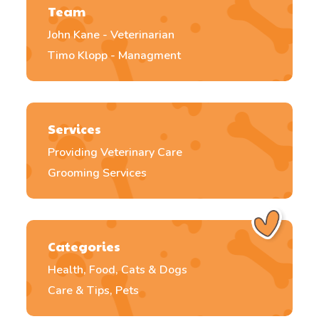
Team
John Kane - Veterinarian
Timo Klopp - Managment
Services
Providing Veterinary Care
Grooming Services
Categories
Health, Food, Cats & Dogs
Care & Tips, Pets