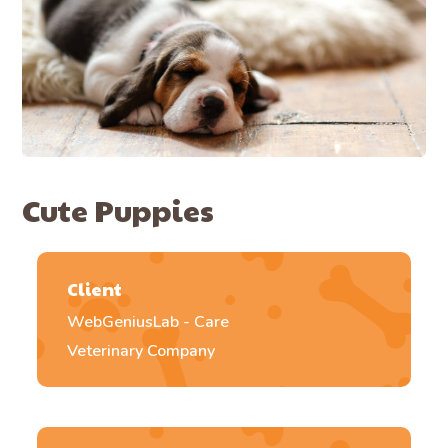
Cute Puppies
Client
WebGeniusLab - Care
Veterinary Company